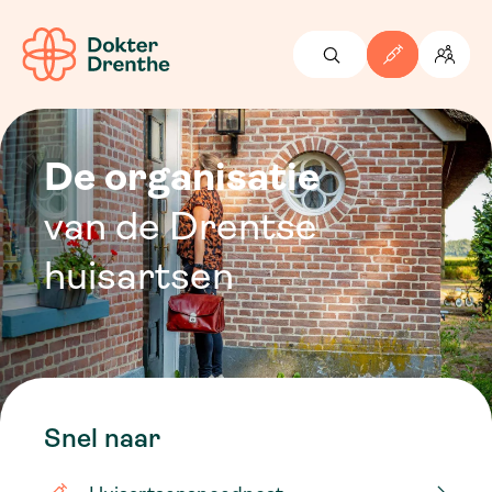
De organisatie
van de Drentse
huisartsen
Snel naar