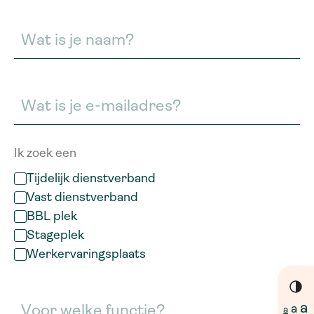
Ik zoek een
Tijdelijk dienstverband
Vast dienstverband
BBL plek
Stageplek
Werkervaringsplaats
a
a
a