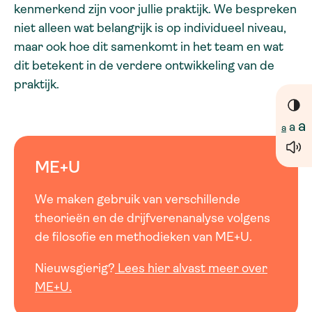
kenmerkend zijn voor jullie praktijk. We bespreken
niet alleen wat belangrijk is op individueel niveau,
maar ook hoe dit samenkomt in het team en wat
dit betekent in de verdere ontwikkeling van de
praktijk.
a
a
a
ME+U
We maken gebruik van verschillende
theorieën en de drijfverenanalyse volgens
de filosofie en methodieken van ME+U.
Nieuwsgierig?
Lees hier alvast meer over
ME+U.