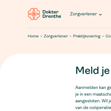
ICT en digitalisering
Over ons
Locaties
Samenwerking verbeteren
Zorgverlener
Hoe werkt spoedzorg?
Wat we doen
Praktijkopvolging
Digitaal spreekuur
Wie we zijn
Collectief lidmaatschapsvoordeel
Medische gegevens
Home
Zorgverlener
Praktijkvoering
Co
Nieuws
Meld je 
Aanmelden kan ged
je in een maatsch
aangesloten. Wil 
van de coöperati