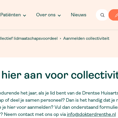
Integrale ouderenzorg
L
Vacatures
C
Kwaliteitsbeleid
Z
Palliatieve zorg en ACP
Patiënten
Over ons
Nieuws
Compliment of klacht?
H
Werken bij Dokter Drenthe
Samenwerken in de wijk
V
Werken op de huisartsenspoedpost
Leefstijl
llectief lidmaatschapsvoordeel
Aanmelden collectiviteit
Werken in de huisartsenpraktijk
Nieuws
O
Ik zoek werk
T
V
Prikbord
Onze scholingen
K
hier aan voor collectivi
Scholingsaanbod
D
K
urende het jaar, als je lid bent van de Drentse Huisart
ap of deel je samen personeel? Dan is het handig dat je 
je je hier voor aanmelden? Vul dan onderstaand formulier
e? Neem contact met ons op via
info@dokterdrenthe.nl