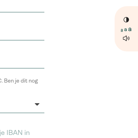
a
a
a
. Ben je dit nog