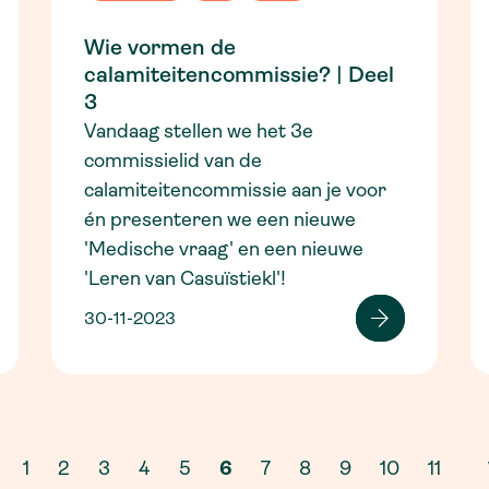
Wie vormen de
calamiteitencommissie? | Deel
3
Vandaag stellen we het 3e
commissielid van de
calamiteitencommissie aan je voor
én presenteren we een nieuwe
'Medische vraag' en een nieuwe
'Leren van Casuïstiekl'!
30-11-2023
1
2
3
4
5
6
7
8
9
10
11