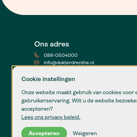
Ons adres
088-0504000
info@dokterdrenthe.nl
Stationsstraat 44
9401 KX Assen
Cookie instellingen
Onze website maakt gebruik van cookies voor 
gebruikerservaring. Wilt u de website bezoeke
accepteren?
Lees ons privacy beleid.
Accepteren
Weigeren