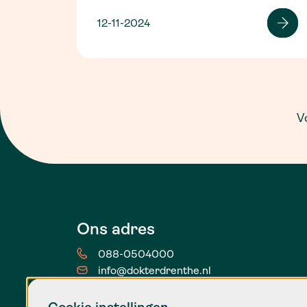
12-11-2024
V
Ons adres
088-0504000
info@dokterdrenthe.nl
Stationsstraat 44
9401 KX Assen